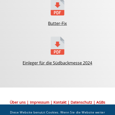
Butter-Fix
Einleger für die Südbackmesse 2024
Über uns
|
Impressum
|
Kontakt
|
Datenschutz
|
AGBs
An der Südlichen Alpenstraße 1 · 87527 Sonthofen
·
Lochbihler
Diese Website benutzt Cookies. Wenn Sie die Website weiter
Metallverarbeitung GmbH & Co. KG
· Tel.: +49 (0)8321 7809370