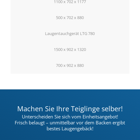
1100 x 702 x 1177
500 x 702 x 880
Laugentauchgerät LTG 780
1500 x 902 x 1320
700 x 902 x 880
Machen Sie Ihre Teiglinge selber!
Unterscheiden Sie sich vom Einheitsangebot!
Frisch belaugt – unmittelbar vor dem Backen ergibt
bestes Laugengebäck!