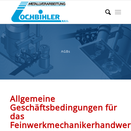
AGBs
Allgemeine
Geschäftsbedingungen für
das
Feinwerkmechanikerhandwer