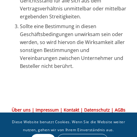
Gerichtsstand für alle sich aus dem
Vertragsverhältnis unmittelbar oder mittelbar
ergebenden Streitigkeiten.
Sollte eine Bestimmung in diesen
Geschäftsbedingungen unwirksam sein oder
werden, so wird hiervon die Wirksamkeit aller
sonstigen Bestimmungen und
Vereinbarungen zwischen Unternehmer und
Besteller nicht berührt.
Über uns
|
Impressum
|
Kontakt
|
Datenschutz
|
AGBs
An der Südlichen Alpenstraße 1 · 87527 Sonthofen
·
Lochbihler
Diese Website benutzt Cookies. Wenn Sie die Website weiter
Metallverarbeitung GmbH & Co. KG
· Tel.: +49 (0)8321 7809370
nutzen, gehen wir von Ihrem Einverständnis aus.