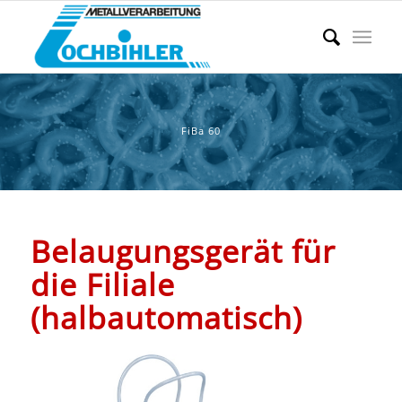
FiBa 60
Belaugungsgerät für
die Filiale
(halbautomatisch)