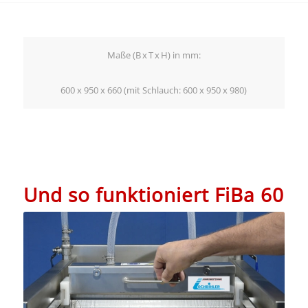
Maße (B x T x H) in mm:
600 x 950 x 660 (mit Schlauch: 600 x 950 x 980)
Und so funktioniert FiBa 60