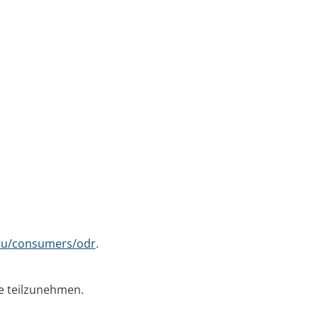
.eu/consumers/odr
.
le teilzunehmen.