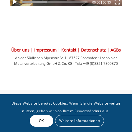
00:00
|
00:33
Über uns
|
Impressum
|
Kontakt
|
Datenschutz
|
AGBs
An der Südlichen Alpenstraße 1 · 87527 Sonthofen
·
Lochbihler
Metallverarbeitung GmbH & Co. KG
· Tel.: +49 (0)8321 7809370
Diese Website benutzt Cookies. Wenn Sie die Website weiter
nutzen, gehen wir von Ihrem Einverständnis aus.
OK
Weitere Informationen