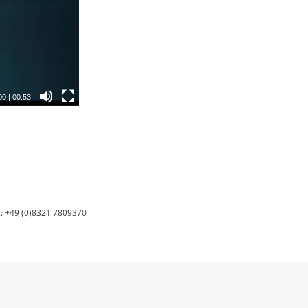
00
|
00:53
l.: +49 (0)8321 7809370