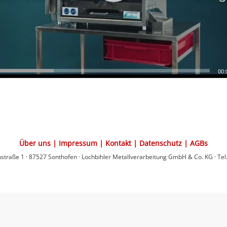
00:
Über uns
|
Impressum
|
Kontakt
|
Datenschutz
|
AGBs
nstraße 1 · 87527 Sonthofen
·
Lochbihler Metallverarbeitung GmbH & Co. KG
· Te